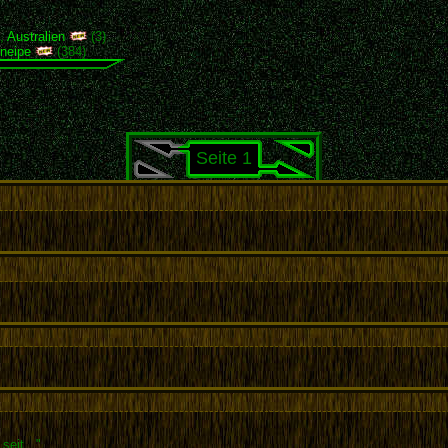
),
Australien
(3)
neipe
(384)
Seite 1
seit..."