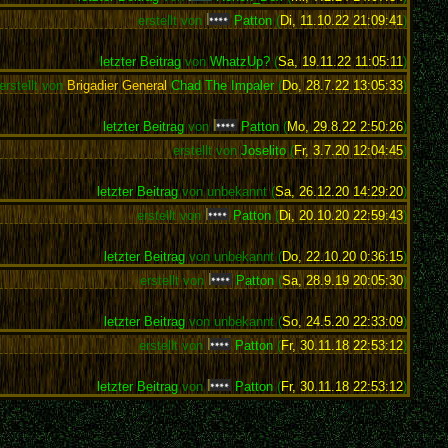
erstellt von
Patton
(
Di, 11.10.22 21:09:41
)
letzter Beitrag
von
WhatzUp?
(
Sa, 19.11.22 11:05:11
)
erstellt von
Brigadier General
Chad The Impaler
(
Do, 28.7.22 13:05:33
)
letzter Beitrag
von
Patton
(
Mo, 29.8.22 2:50:26
)
erstellt von
Joselito
(
Fr, 3.7.20 12:04:45
)
letzter Beitrag
von unbekannt (
Sa, 26.12.20 14:29:20
)
erstellt von
Patton
(
Di, 20.10.20 22:59:43
)
letzter Beitrag
von unbekannt (
Do, 22.10.20 0:36:15
)
erstellt von
Patton
(
Sa, 28.9.19 20:05:30
)
letzter Beitrag
von unbekannt (
So, 24.5.20 22:33:09
)
erstellt von
Patton
(
Fr, 30.11.18 22:53:12
)
letzter Beitrag
von
Patton
(
Fr, 30.11.18 22:53:12
)