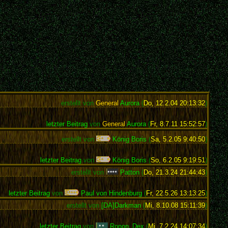
erstellt von
General
Aurora
(
Do, 12.2.04 20:13:32
)
letzter Beitrag
von
General
Aurora
(
Fr, 8.7.11 15:52:57
)
erstellt von
König Boris
(
Sa, 5.2.05 9:40:50
)
letzter Beitrag
von
König Boris
(
So, 6.2.05 9:19:51
)
erstellt von
Patton
(
Do, 21.3.24 21:44:43
)
letzter Beitrag
von
Paul von Hindenburg
(
Fr, 22.5.26 13:13:25
)
erstellt von
[DA]Darkman
(
Mi, 8.10.08 15:11:39
)
letzter Beitrag
von
Ronon_Dex
(
Mi, 7.2.24 14:07:34
)