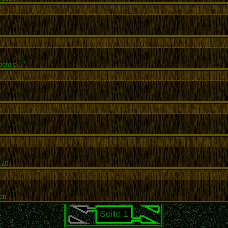
efore..."
20..."
en..."
Seite 1