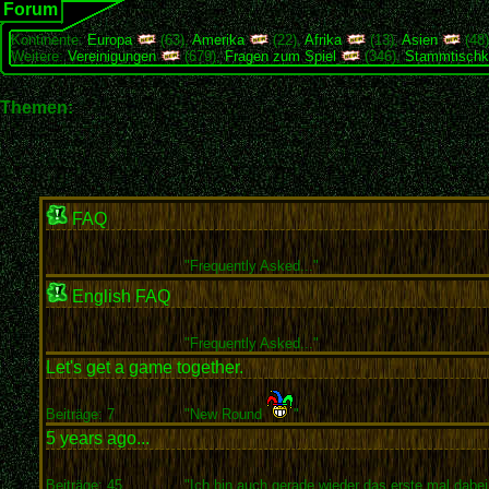
Forum
Kontinente:
Europa
(63),
Amerika
(22),
Afrika
(13),
Asien
(48
Weitere:
Vereinigungen
(679),
Fragen zum Spiel
(346),
Stammtischk
Themen:
FAQ
"
Frequently Asked..."
English FAQ
"
Frequently Asked..."
Let's get a game together.
Beiträge: 7
"New Round
"
5 years ago...
Beiträge: 45
"Ich bin auch gerade wieder das erste mal dabei 