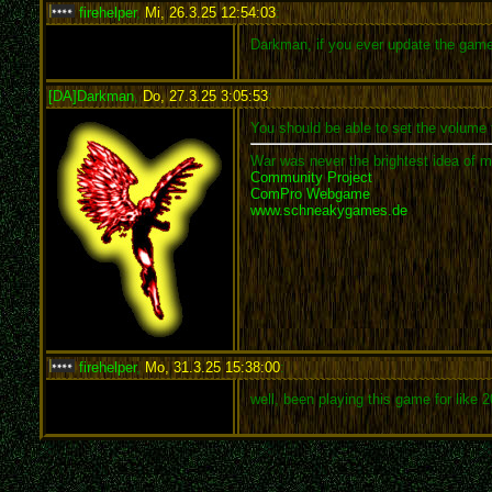
firehelper
,
Mi, 26.3.25 12:54:03
:
Darkman, if you ever update the game
[DA]Darkman
,
Do, 27.3.25 3:05:53
:
You should be able to set the volume to
War was never the brightest idea of m
Community Project
ComPro Webgame
www.schneakygames.de
firehelper
,
Mo, 31.3.25 15:38:00
:
well, been playing this game for like 