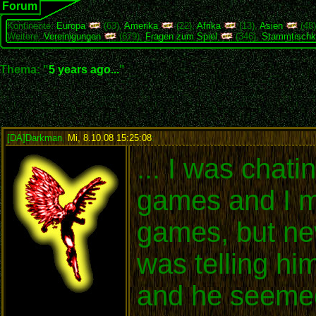
Forum
Kontinente:
Europa
(63),
Amerika
(22),
Afrika
(13),
Asien
(48
Weitere:
Vereinigungen
(679),
Fragen zum Spiel
(346),
Stammtischk
Thema: "
5 years ago...
"
[DA]Darkman
,
Mi, 8.10.08 15:25:08
:
... I was chat
games and I me
games, but nev
was telling hi
and he seemed 