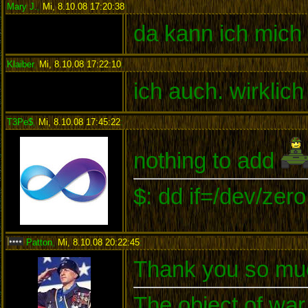
Mary J.
,
Mi, 8.10.08 17:20:38
:
da kann ich mich
Klaiber
,
Mi, 8.10.08 17:22:10
:
ich auch. wirklich
T3Pe$
,
Mi, 8.10.08 17:45:22
:
nothing to add
$: dd if=/dev/zer
Patton
,
Mi, 8.10.08 20:22:45
:
Thank you so much
The object of war 