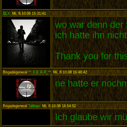
DLX
,
Mi, 8.10.08 15:31:41
:
wo war denn der f
ich hatte ihn nic
Thank you for th
Brigadegeneral
**_F.E.A.R_**
,
Mi, 8.10.08 16:48:42
:
ne hatte er noch
Brigadegeneral
Taliban
,
Mi, 8.10.08 16:54:52
:
Ich glaube wir m