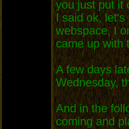
you just put it 
I said ok, let
webspace, I on
came up with 
A few days lat
Wednesday, the
And in the fol
coming and pla