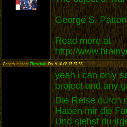
George S. Patton
Read more at
http://www.brain
Generalleutnant
Zhyszhak
,
Do, 9.10.08 17:37:55
:
yeah i can only s
project and any g
Die Reise durch
Haben mir die Fa
Und siehst du i