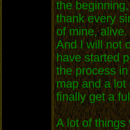
the beginning,
thank every sin
of mine, alive
And I will not
have started p
the process in
map and a lot 
finally get a f
A lot of thing