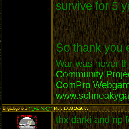
survive for 5
So thank you 
War was never the
Community Proje
ComPro Webga
www.schneakyga
Brigadegeneral
**_F.E.A.R_**
,
Mi, 8.10.08 15:26:59
:
thx darki and np 