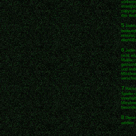
vorkomme
strengst
copyrigh
das deut
5
Jedes 
bedeutet
erwünsch
ebenfal
6
Jeder 
nicht er
Multiac
gelöscht
und ande
Missbrau
verschie
7
Hacken
Spieler 
innerhal
Missbrau
besonder
8
Diese 
werden.