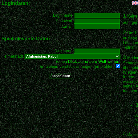
Logindaten:
1
Loginname
Keiner
Passwort
auf irge
Email
2
Die Te
er diese
Spielrelevante Daten:
Löschun
Teilnahm
Nickname
Heimatstadt
3
Modern
(
einen Blick auf unsere Welt werfen
)
Schäden 
Im Geheimversteck anfangen (empfohlen)
übernehm
Wiederhe
Informat
weiterge
seinen 
machen
3
e
A
s
B
4
Da die