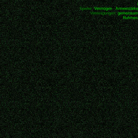
Spieler:
Vermögen
-
Armeestärk
Vereinigungen:
gemeinsam
Ruhmesh