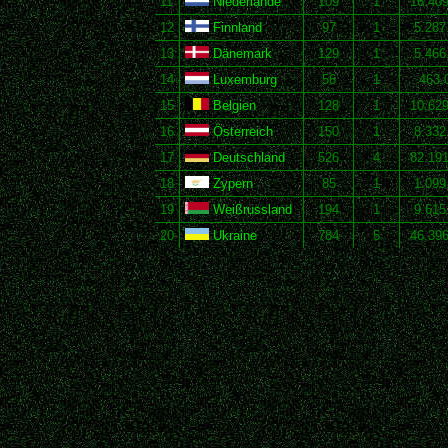
11
Niederlande
109
1
16.40
12
Finnland
97
1
5.287
13
Dänemark
129
1
5.466
14
Luxemburg
56
1
463.
15
Belgien
128
1
10.62
16
Österreich
150
1
8.332
17
Deutschland
526
4
82.19
18
Zypern
85
1
1.099
19
Weißrussland
194
1
9.615
20
Ukraine
784
5
46.39