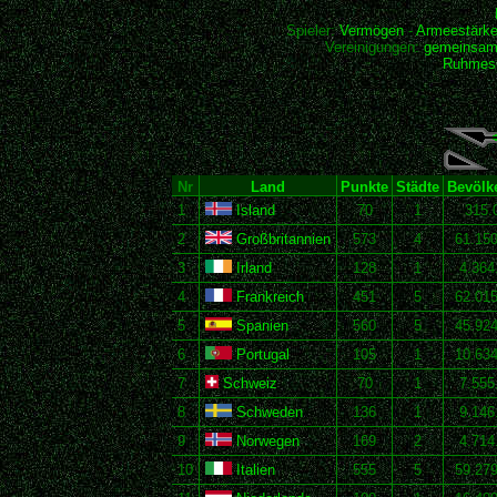
Spieler:
Vermögen
-
Armeestärk
Vereinigungen:
gemeinsam
Ruhmesh
Nr
Land
Punkte
Städte
Bevölk
1
Island
70
1
315.
2
Großbritannien
573
4
61.15
3
Irland
128
1
4.364
4
Frankreich
451
5
62.01
5
Spanien
560
5
45.92
6
Portugal
105
1
10.63
7
Schweiz
70
1
7.555
8
Schweden
136
1
9.146
9
Norwegen
169
2
4.714
10
Italien
555
5
59.27