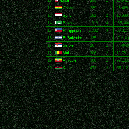
11
Nepal
200
1
26.942
12
Ghana
289
1
23.428
13
Syrien
391
2
19.989
14
Pakistan
1.310
4
155.360
15
Philippinen
1.032
3
90.317
16
El Salvador
135
1
7.218.
17
Serbien
167
1
7.404.
18
Mali
306
2
12.781
19
Äthiopien
366
1
79.183
20
Kenia
472
2
35.112