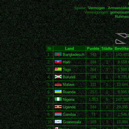
Spieler:
Vermögen
-
Armeestärk
Vereinigungen:
gemeinsam
Ruhmesh
Nr
Land
Punkte
Städte
Bevölke
1
Bangladesch
743
1
143.481
2
Haiti
184
1
8.558.
3
Togo
264
1
5.588.
4
Burundi
154
1
8.731.
5
Malawi
211
1
13.444
6
Ruanda
217
1
8.995.
7
Nigeria
1.353
5
147.357
8
Uganda
244
1
29.395
9
Gambia
71
1
1.546.
10
Guatemala
183
1
13.994