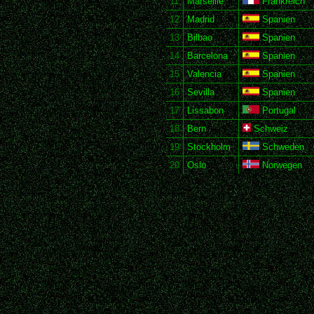
11
Marseille
Frankreich
12
Madrid
Spanien
13
Bilbao
Spanien
14
Barcelona
Spanien
15
Valencia
Spanien
16
Sevilla
Spanien
17
Lissabon
Portugal
18
Bern
Schweiz
19
Stockholm
Schweden
20
Oslo
Norwegen