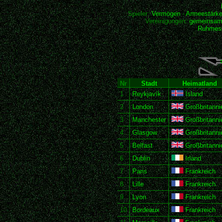
Spieler:
Vermögen
-
Armeestärk
Vereinigungen:
gemeinsam
Ruhmesh
Nr
Stadt
Heimatland
1
Reykjavík
Island
2
London
Großbritanni
3
Manchester
Großbritanni
4
Glasgow
Großbritanni
5
Belfast
Großbritanni
6
Dublin
Irland
7
Paris
Frankreich
8
Lille
Frankreich
9
Lyon
Frankreich
10
Bordeaux
Frankreich