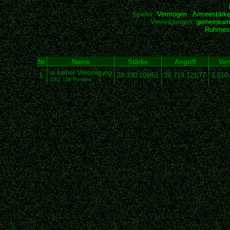
Spieler:
Vermögen
-
Armeestärk
Vereinigungen:
gemeinsam
Ruhmesh
Nr
Name
Stärke
Angriff
Ver
in keiner Vereinigung
1
28.330.109|61
26.719.121|77
1.610
(281.746 Punkte)